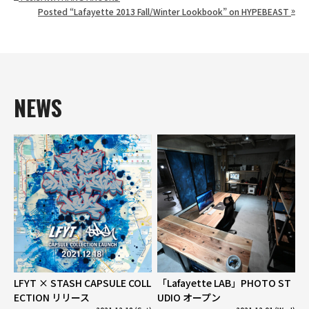
»
Posted “Lafayette 2013 Fall/Winter Lookbook” on HYPEBEAST
NEWS
LFYT × STASH CAPSULE COLL
「Lafayette LAB」PHOTO ST
ECTION リリース
UDIO オープン