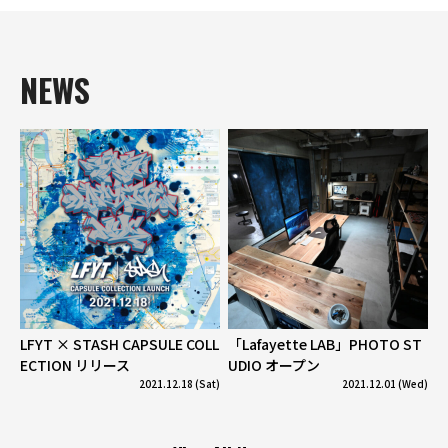
NEWS
LFYT × STASH CAPSULE COLL
「Lafayette LAB」PHOTO ST
ECTION リリース
UDIO オープン
2021.12.18 (Sat)
2021.12.01 (Wed)