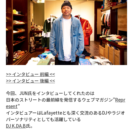
>> インタビュー 前編 <<
>> インタビュー 後編 <<
今回、JUN氏をインタビューしてくれたのは
日本のストリートの最前線を発信するウェブマガジン”
Repr
esent
”
インタビュアーはLafayetteとも深く交流のあるDJやラジオ
パーソナリティとしても活躍している
DJ K.DA.B
氏。