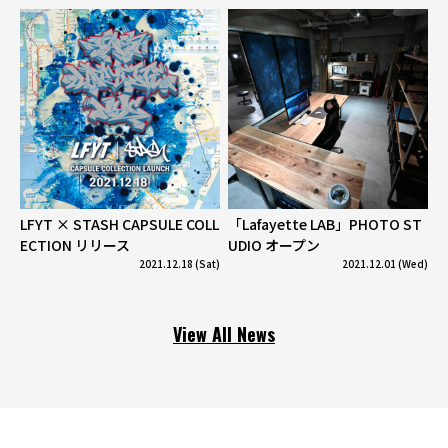
LFYT × STASH CAPSULE COLL
「Lafayette LAB」PHOTO ST
ECTION リリース
UDIO オープン
2021.12.18 (Sat)
2021.12.01 (Wed)
View All News