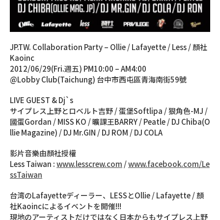
JP.TW. Collaboration Party – Ollie / Lafayette / Less / 顏社
Kaoinc
2012/06/29(Fri.週五) PM10:00 – AM4:00
@Lobby Club(Taichung) 台中市西屯區青海南街59號
LIVE GUEST & Dj`s
サイプレス上野とロベルト吉野 / 蛋堡Softlipa / 狠角色-MJ /
國蛋Gordan / MISS KO / 曠課王BARRY / Peatle / DJ Chiba(O
llie Magazine) / DJ Mr.GIN / DJ ROM / DJ COLA
影片音樂由顏社授權
Less Taiwan :
www.lesscrew.com
/
www.facebook.com/Le
ssTaiwan
台湾のLafayetteディーラー、LESSとOllie / Lafayette / 顏
社Kaoincによるイベントを開催!!!
現地のアーティストだけではなく日本からもサイプレス上野