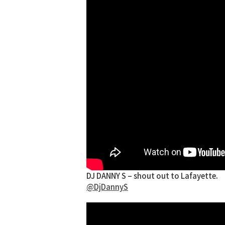
DJ DANNY S – shout out to Lafayette.
@DjDannyS