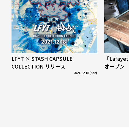
LFYT × STASH CAPSULE
「Lafaye
COLLECTION リリース
オープン
2021.12.18 (Sat)