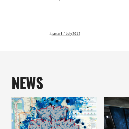
«
smart / July2012
NEWS