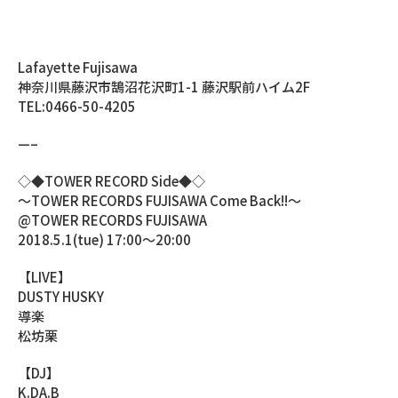
Lafayette Fujisawa
神奈川県藤沢市鵠沼花沢町1-1 藤沢駅前ハイム2F
TEL:0466-50-4205
—–
◇◆TOWER RECORD Side◆◇
〜TOWER RECORDS FUJISAWA Come Back!!〜
@TOWER RECORDS FUJISAWA
2018.5.1(tue) 17:00～20:00
【LIVE】
DUSTY HUSKY
導楽
松坊栗
【DJ】
K.DA.B