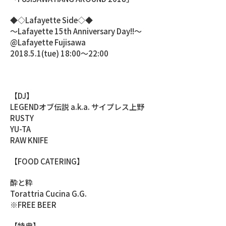
◆◇Lafayette Side◇◆
〜Lafayette 15th Anniversary Day!!〜
@Lafayette Fujisawa
2018.5.1(tue) 18:00～22:00
【DJ】
LEGENDオブ伝説 a.k.a. サイプレス上野
RUSTY
YU-TA
RAW KNIFE
【FOOD CATERING】
酔と粋
Torattria Cucina G.G.
※FREE BEER
【特典】