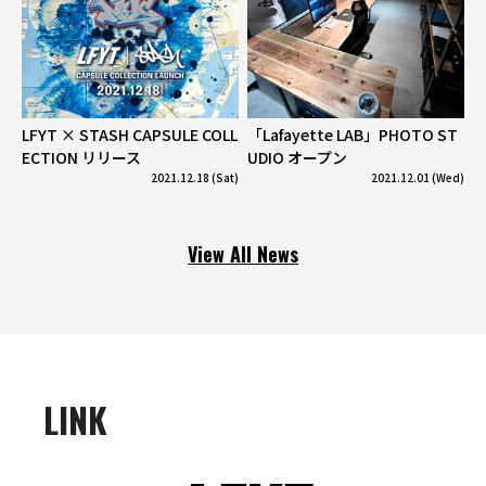
LFYT × STASH CAPSULE COLL
「Lafayette LAB」PHOTO ST
ECTION リリース
UDIO オープン
2021.12.18 (Sat)
2021.12.01 (Wed)
View All News
LINK