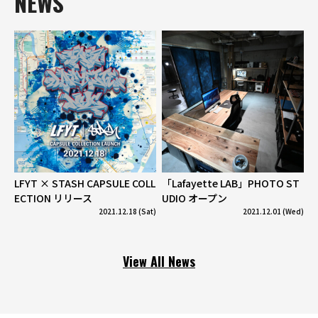
NEWS
LFYT × STASH CAPSULE COLL
「Lafayette LAB」PHOTO ST
ECTION リリース
UDIO オープン
2021.12.18 (Sat)
2021.12.01 (Wed)
View All News