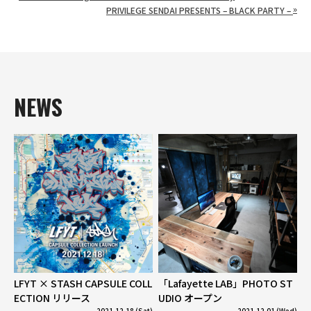
»
PRIVILEGE SENDAI PRESENTS – BLACK PARTY –
NEWS
LFYT × STASH CAPSULE COLL
「Lafayette LAB」PHOTO ST
ECTION リリース
UDIO オープン
2021.12.18 (Sat)
2021.12.01 (Wed)