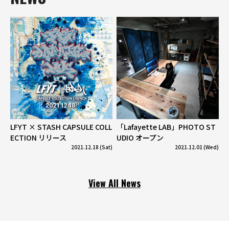
LFYT × STASH CAPSULE COLL
「Lafayette LAB」PHOTO ST
ECTION リリース
UDIO オープン
2021.12.18 (Sat)
2021.12.01 (Wed)
View All News