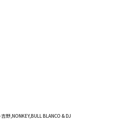
ルト吉野,NONKEY,BULL BLANCO & DJ