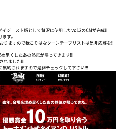
様をダイジェスト版として贅沢に使用したvol.2のCMが完成!!!
けます。
おりますので我こそはなターンテーブリストは是非応募を!!!
め尽くしたあの熱気が帰ってきます!!!
れました!!!
集約されますので是非チェックして下さい!!!