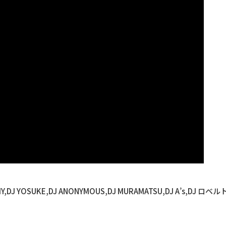
UMMY,DJ YOSUKE,DJ ANONYMOUS,DJ MURAMATSU,DJ A’s,DJ ロベ