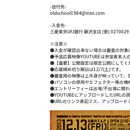
-送付先-
oldschool1984@msn.com
-入金先-
三菱東京UFJ銀行 藤沢支店 (普) 02700
※注意※
●入金が確認出来ない場合は審査の対象
●予選応募映像YOUTUBEは参加者本
●【重要】公開設定は限定公開にしてく
●応募締め切り期日は12/7(土)です。
●審査用の映像は上半身が映っていて、
●パソコンの使用やエフェクター等の機
●エントリーフィーは出場/不出場に関
●YOUTUBEにアップロードしたURL
●URLのリンク表記ミス、アップロード