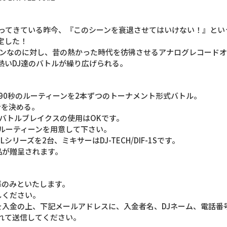
てきている昨今、『このシーンを衰退させて­はいけない！』というD
定した！
インなのに対し、昔の熱かった時代を彷彿させる­アナログレコード
熱いDJ達のバトルが繰り広げられる。
90秒のルーティーンを2本ずつのトーナメン­ト形式バトル。
者を決める。
バトルブレイクスの使用はOKです。
のルーティーンを用意して下さい。
Lシリーズを2台、ミキサーはDJ-TECH/DIF-1Sです。
品が贈呈されます。
募のみといたします。
しください。
を入金の上、下記メールアドレスに、入金者­名、DJネーム、電話番号
と入れて送信してください。