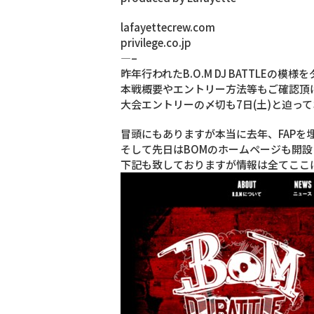
lafayettecrew.com
privilege.co.jp
—–
昨年行われたB.O.M DJ BATTLEの模
本戦概要やエントリー方法等もご確認頂
大会エントリーの〆切も7日(土)と迫って
冒頭にもありますが本当に去年、FAPを埋
そして先日はBOMのホームページも開設さ
下記も致しておりますが情報は全てここに