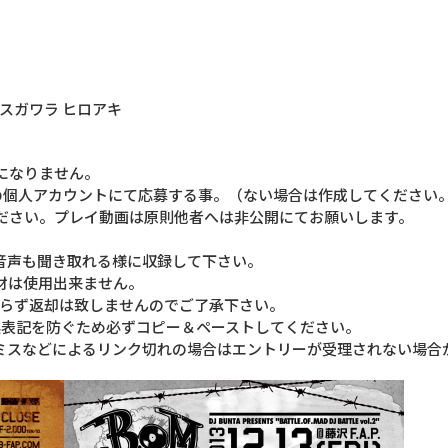
29 スガワラ ヒロアキ
になりません。
人の個人アカウントにて応募する事。（ない場­合は作成してください
ださい。プレイ動画は原則他者へは非公開にてお­願いします。
音声も聞き取れる様に収録して下さい。
材は使用出来ません。
わらず返却は致しませんのでご了承下さい。
の誤表記を防ぐため必ずコピー＆ペーストし­てください。
ミスなどによるリンク切れの場合はエントリー­が受理されない場合