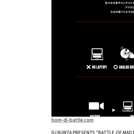
bom-dj-battle.com
DJ BUNTA PRESENTS “BATTLE.OF.MAD D