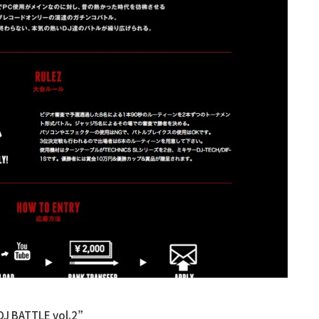
J BATTLE vol.2”