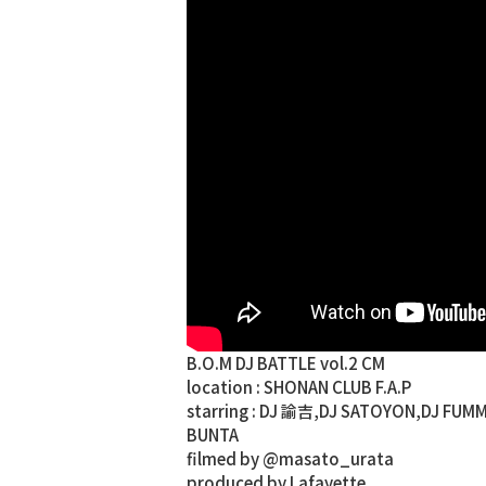
B.O.M DJ BATTLE vol.2 CM
location : SHONAN CLUB F.A.P
starring : DJ 諭吉,DJ SATOYON,DJ F
BUNTA
filmed by @masato_urata
produced by Lafayette