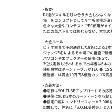
-概要-
DJ達がスキルを競い合う大会も少なくなっ
場」をコンセプトとして今年も開催が決
色々な大会やコンテストでPC使用がメ
ただの草バトルでは終わらない、本気の
-大会ルール-
ビデオ審査で予選通過した8名による1本
ジャッジ5名によるその場での審査で勝
パソコンやエフェクターの使用はNGで、
3位決定戦も行われるので出場者は6本
使用機材はターンテーブルがTECHNICS S
優勝者には賞金10万円&優勝カップ&賞
-応募方法-
●応募はYOUTUBEアップロードでの応
●映像は90秒2本のルーティーンを収録
●指定口座にエントリーフィー￥2,000
記載して、件名­に『B.O.M.受付宛』