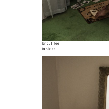
Uncut Tee
in stock