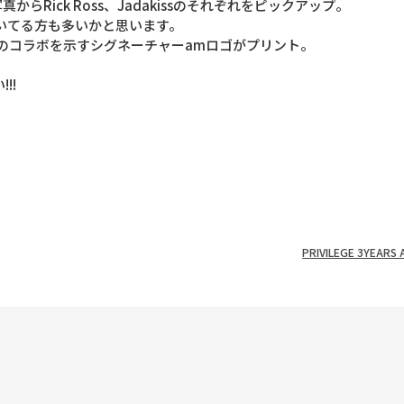
からRick Ross、Jadakissのそれぞれをピックアップ。
いてる方も多いかと思います。
Ruiz”のコラボを示すシグネーチャーamロゴがプリント。
!!
PRIVILEGE 3YEARS