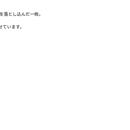
mロゴを落とし込んだ一枚。
見せています。