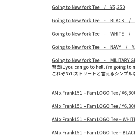
Going to New York Tee / ¥5,250
Going to New York Tee - BLACK / 
Going to New York Tee - WHITE / 
Going to New York Tee - NAVY / ¥
Going to New York Tee - MILITARY G
背面にyou can go to hell, i’m g
これぞNYCストリートと言えるシンプル
AM x Frank151 – Fam LOGO Tee / ¥6,30
AM x Frank151 – Fam LOGO Tee / ¥6,30
AM x Frank151 – Fam LOGO Tee – WHITE
AM x Frank151 – Fam LOGO Tee – BLACK