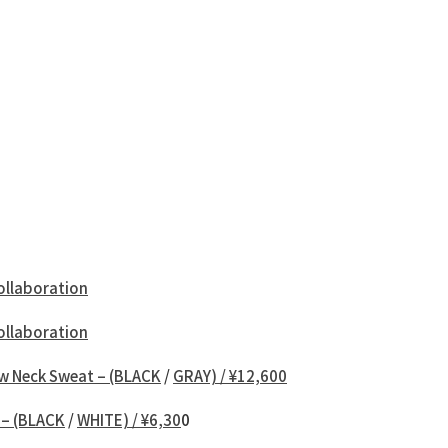
ollaboration
ollaboration
w Neck Sweat – (BLACK
/
GRAY) / ¥12,600
 – (BLACK
/
WHITE) / ¥6,30
0