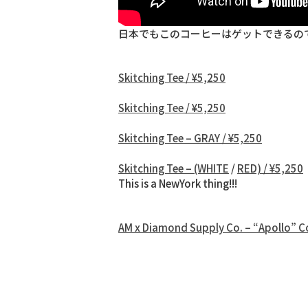
日本でもこのコーヒーはゲットできるので
Skitching Tee / ¥5,250
Skitching Tee / ¥5,250
Skitching Tee – GRAY / ¥5,250
Skitching Tee – (WHITE
/
RED) / ¥5,250
This is a NewYork thing!!!
AM x Diamond Supply Co. – “Apollo” C