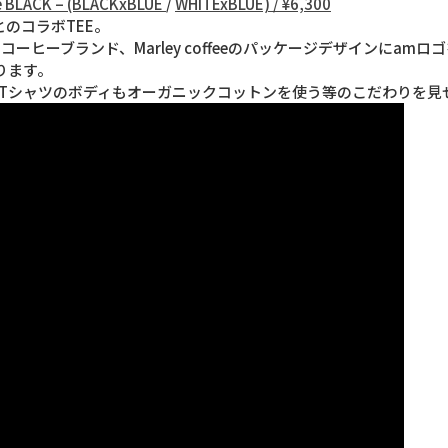
ee BLACK – (BLACKxBLUE
/
WHITExBLUE) / ¥6,300
eyとのコラボTEE。
ックコーヒーブランド、Marley coffeeのパッケージデザインにa
入ります。
インのみ、Tシャツのボディもオーガニックコットンを使う等のこだわりを