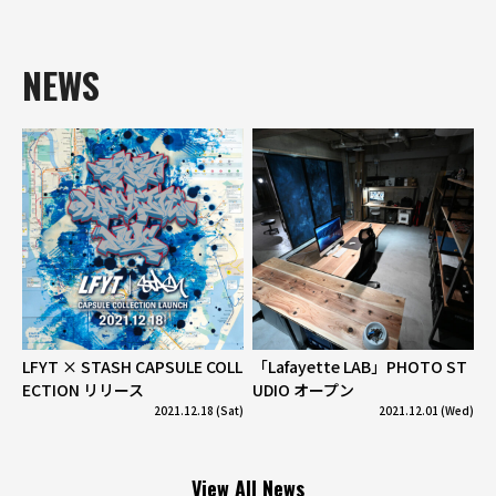
NEWS
LFYT × STASH CAPSULE COLL
「Lafayette LAB」PHOTO ST
ECTION リリース
UDIO オープン
2021.12.18 (Sat)
2021.12.01 (Wed)
View All News