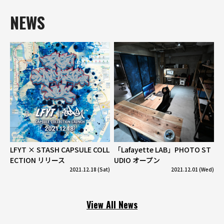
NEWS
LFYT × STASH CAPSULE COLL
「Lafayette LAB」PHOTO ST
ECTION リリース
UDIO オープン
2021.12.18 (Sat)
2021.12.01 (Wed)
View All News