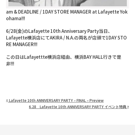
am & DEADLINE / 1DAY STORE MANAGER at Lafayette Yok
ohama!!!
6/28(金)のLafayette 10th Anniversary Party当日、
Lafayette横浜店にてAKIRA / N.A.の両名が店頭で1DAY STO
RE MANAGER!!!
この日はLafayettte横浜店経由、横浜BAY HALL行きで是
非!!!
«
Lafayette 10th ANNIVERSARY PARTY – FINAL – Preview
»
6.28 Lafayette 10th ANNIVERSARY PARTY イベント特典