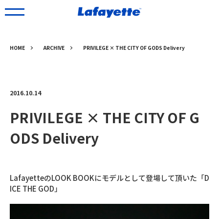
HOME
ARCHIVE
PRIVILEGE × THE CITY OF GODS Delivery
2016.10.14
PRIVILEGE × THE CITY OF G
ODS Delivery
LafayetteのLOOK BOOKにモデルとして登場して頂いた「D
ICE THE GOD」