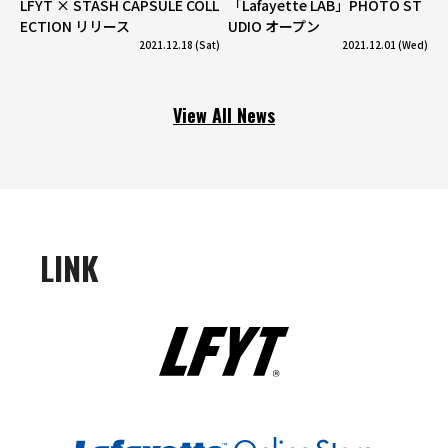
LFYT × STASH CAPSULE COLL
「Lafayette LAB」PHOTO ST
ECTION リリース
UDIO オープン
2021.12.18 (Sat)
2021.12.01 (Wed)
View All News
LINK