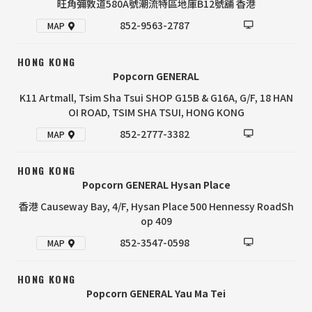
旺角彌敦道580A號潮流特區地庫B12號舖 香港
852-9563-2787
MAP
HONG KONG
Popcorn GENERAL
K11 Artmall, Tsim Sha Tsui SHOP G15B & G16A, G/F, 18 HAN
OI ROAD, TSIM SHA TSUI, HONG KONG
852-2777-3382
MAP
HONG KONG
Popcorn GENERAL Hysan Place
香港 Causeway Bay, 4/F, Hysan Place 500 Hennessy RoadSh
op 409
852-3547-0598
MAP
HONG KONG
Popcorn GENERAL Yau Ma Tei