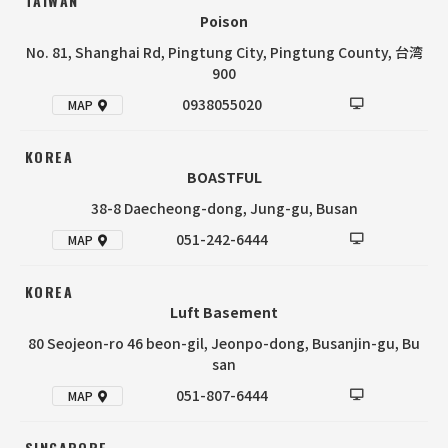
TAIWAN
Poison
No. 81, Shanghai Rd, Pingtung City, Pingtung County, 台湾
900
0938055020
MAP
KOREA
BOASTFUL
38-8 Daecheong-dong, Jung-gu, Busan
051-242-6444
MAP
KOREA
Luft Basement
80 Seojeon-ro 46 beon-gil, Jeonpo-dong, Busanjin-gu, Bu
san
051-807-6444
MAP
SINGAPORE