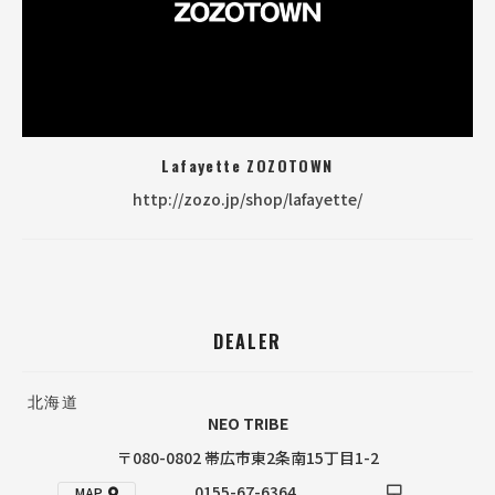
Lafayette ZOZOTOWN
http://zozo.jp/shop/lafayette/
DEALER
北海道
NEO TRIBE
〒080-0802 帯広市東2条南15丁目1-2
0155-67-6364
MAP