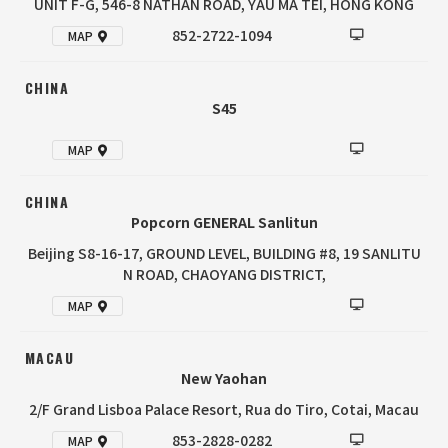
UNIT F-G, 546-8 NATHAN ROAD, YAU MA TEI, HONG KONG
852-2722-1094
MAP
CHINA
S45
MAP
CHINA
Popcorn GENERAL Sanlitun
Beijing S8-16-17, GROUND LEVEL, BUILDING #8, 19 SANLITU
N ROAD, CHAOYANG DISTRICT,
MAP
MACAU
New Yaohan
2/F Grand Lisboa Palace Resort, Rua do Tiro, Cotai, Macau
853-2828-0282
MAP