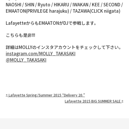
NAOSHI / SHIN / Ryuto / HIKARU / IWAKAN / KEE / SECOND /
EMAATON(PRIVILEGE harajuku) / TAZAWA(CLICK niigata)
LafayetteからもEMAATONがDJで参戦します。
こちらも是非!!!
詳細はMOLLYのインスタアカウントをチェックして下さい。
instagram.com/MOLLY_TAKASAKI
@MOLLY_TAKASAKI
«
Lafayette Spring/Summer 2015 “Delivery 20.”
»
Lafayette 2015 BIG SUMMER SALE