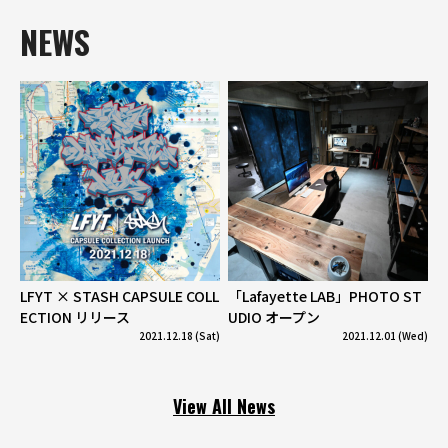
NEWS
LFYT × STASH CAPSULE COLL
「Lafayette LAB」PHOTO ST
ECTION リリース
UDIO オープン
2021.12.18 (Sat)
2021.12.01 (Wed)
View All News