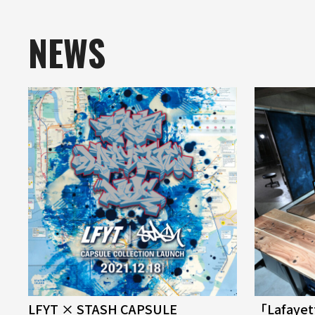
NEWS
LFYT × STASH CAPSULE
「Lafaye