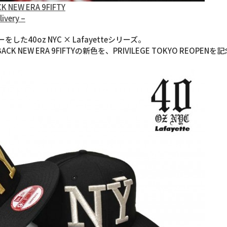
CK NEW ERA 9FIFTY
livery –
ーをした40oz NYC × Lafayetteシリーズ。
 NEW ERA 9FIFTYの新色を、PRIVILEGE TOKYO REOPENを記