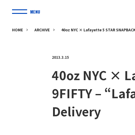
MENU
HOME
ARCHIVE
40oz NYC × Lafayette 5 STAR SNAPBACK 
2013.3.15
40oz NYC × L
9FIFTY – “Laf
Delivery