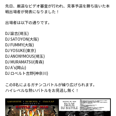
先日、厳選なビデオ審査が行われ、見事予選を勝ち抜いた本
戦出場者が発表になりました！
出場者は以下の通りです。
DJ 諭吉(埼玉)
DJ SATOYON(大阪)
DJ FUMMY(大阪)
DJ YOSUKE(東京)
DJ ANONYMOUS(埼玉)
DJ MURAMATSU(青森)
DJ A’s(岡山)
DJ ロベルト吉野(神奈川)
この8名によるガチンコバトルが繰り広げられます。
ハイレベルな熱いバトルをお見逃し無く！