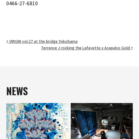
0466-27-6810
«
VIRGIN vol.27 at the bridge Yokohama
»
Terrence J rocking the Lafayette x Acapulco Gold
NEWS