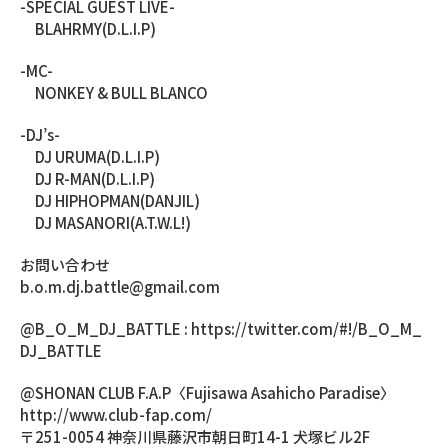
-SPECIAL GUEST LIVE-
BLAHRMY(D.L.I.P)
-MC-
NONKEY & BULL BLANCO
-DJ’s-
DJ URUMA(D.L.I.P)
DJ R-MAN(D.L.I.P)
DJ HIPHOPMAN(DANJIL)
DJ MASANORI(A.T.W.L!)
お問い合わせ
b.o.m.dj.battle@gmail.com
@B_O_M_DJ_BATTLE : https://twitter.com/#!/B_O_M_
DJ_BATTLE
@SHONAN CLUB F.A.P〈Fujisawa Asahicho Paradise〉
http://www.club-fap.com/
〒251-0054 神奈川県藤沢市朝日町14-1 犬塚ビル2F