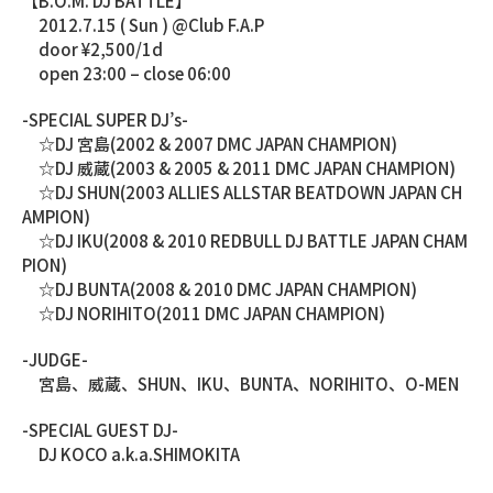
【B.O.M. DJ BATTLE】
2012.7.15 ( Sun ) @Club F.A.P
door ¥2,500/1d
open 23:00 – close 06:00
-SPECIAL SUPER DJ’s-
☆DJ 宮島(2002 & 2007 DMC JAPAN CHAMPION)
☆DJ 威蔵(2003 & 2005 & 2011 DMC JAPAN CHAMPION)
☆DJ SHUN(2003 ALLIES ALLSTAR BEATDOWN JAPAN CH
AMPION)
☆DJ IKU(2008 & 2010 REDBULL DJ BATTLE JAPAN CHAM
PION)
☆DJ BUNTA(2008 & 2010 DMC JAPAN CHAMPION)
☆DJ NORIHITO(2011 DMC JAPAN CHAMPION)
-JUDGE-
宮島、威蔵、SHUN、IKU、BUNTA、NORIHITO、O-MEN
-SPECIAL GUEST DJ-
DJ KOCO a.k.a.SHIMOKITA