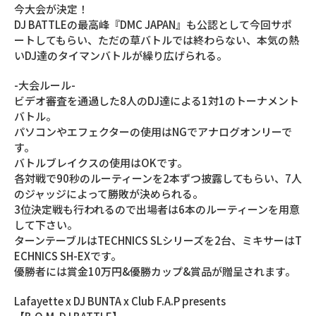
今大会が決定！
DJ BATTLEの最高峰『DMC JAPAN』も公認として今回サポ
ートしてもらい、ただの草バトルでは終わらない、本気の熱
いDJ達のタイマンバトルが繰り広げられる。
-大会ルール-
ビデオ審査を通過した8人のDJ達による1対1のトーナメント
バトル。
パソコンやエフェクターの使用はNGでアナログオンリーで
す。
バトルブレイクスの使用はOKです。
各対戦で90秒のルーティーンを2本ずつ披露してもらい、7人
のジャッジによって勝敗が決められる。
3位決定戦も行われるので出場者は6本のルーティーンを用意
して下さい。
ターンテーブルはTECHNICS SLシリーズを2台、ミキサーはT
ECHNICS SH-EXです。
優勝者には賞金10万円&優勝カップ&賞品が贈呈されます。
Lafayette x DJ BUNTA x Club F.A.P presents